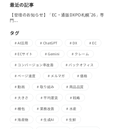
最近の記事
【登壇のお知らせ】「EC・通販DXPO札幌’26」専
門...
タグ
AI活用
ChatGPT
DX
EC
ECサイト
Gemini
クレーム
コンバージョン率改善
バックオフィス
ページ速度
メルマガ
価格
動画
取り組み
商品品質
大きさ
平均運賃
戦略
梱包
業務改善
水産
海産物
生成AI
生鮮