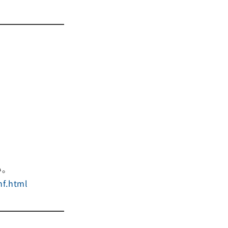
い。
nf.html