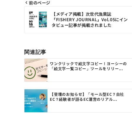
前のページ
投
【メディア掲載】次世代漁業誌
稿
『FISHERY JOURNAL』Vol.05にイン
タビュー記事が掲載されました
ナ
ビ
ゲ
関連記事
ー
ワンクリックで絵文字コピー！ヨーシーの
「絵文字一覧コピー」ツールをリリー...
シ
ョ
ン
【登壇のお知らせ】「モール型EC？自社
EC？経験者が語るEC運営のリアル...