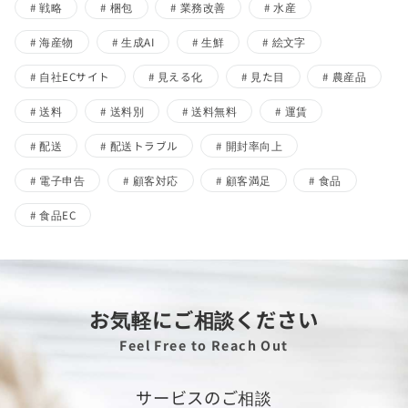
戦略
梱包
業務改善
水産
海産物
生成AI
生鮮
絵文字
自社ECサイト
見える化
見た目
農産品
送料
送料別
送料無料
運賃
配送
配送トラブル
開封率向上
電子申告
顧客対応
顧客満足
食品
食品EC
お気軽にご相談ください
Feel Free to Reach Out
サービスのご相談