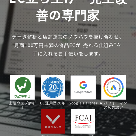
善の専門家
データ解析と店舗運営のノウハウを掛け合わせ、
月商100万円未満の食品ECが“売れる仕組み”を
手に入れるお手伝いをします。
上級ウェブ解析
EC運用歴20年
Google Partner
AIパフォーマン
士
ス広告認定