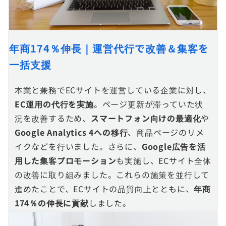
年商174％伸長｜運営代行で改善＆集客を
一括支援
本業と兼務でECサイトを運営している企業に対し、
EC運用の代行を実施
。ページ更新が滞っていた状
況を改善するため、
スマートフォン向けの最適化
や
Google Analytics 4への移行
、商品ページのリメ
イクなどを行いました。さらに、
Google広告を活
用した集客プロモーション
も実施し、ECサイト全体
の改善に取り組みました。これらの施策を並行して
進めたことで、ECサイトの品質向上とともに、
年商
174％の伸長に貢献
しました。