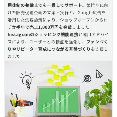
用体制の整備までを一貫してサポート
。繁忙期に向
けた販売促進企画の立案・実行と、Google広告を
活用した集客施策により、ショップオープンからわ
ずか
半年で売上1,000万円を突破
しました。
Instagramのショッピング機能連携
と運用アドバイ
スにより、ユーザーとの接点を強化し、
ファンづく
りやリピーター育成につながる基盤づくり
を支援し
ました。