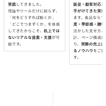
実践
してきました。
販促・顧客対応ま
理論やツールだけに頼らず、
手がけてきた実務
「何をどうすれば動くか」
ます。食品ならで
「どこでつまずくか」を体感
度・季節感・贈答
してきたからこそ、
机上では
活かした見せ方、
ないリアルな提案・支援
が可
計、ページ構成に
能です。
り、
実際の売上改
るノウハウ
をご提
す。