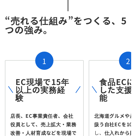
“売れる仕組み”をつくる、5
つの強み。
1
2
EC現場で15年
食品EC
以上の実務経
した支援
験
能
店長、EC事業責任者、会社
北海道グルメや産
役員として、売上拡大・業務
扱う自社ECを10
改善・人材育成などを現場で
し、
仕入れから販