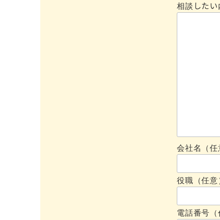
相談したい
会社名（任
役職（任意
電話番号（