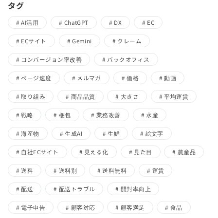
タグ
AI活用
ChatGPT
DX
EC
ECサイト
Gemini
クレーム
コンバージョン率改善
バックオフィス
ページ速度
メルマガ
価格
動画
取り組み
商品品質
大きさ
平均運賃
戦略
梱包
業務改善
水産
海産物
生成AI
生鮮
絵文字
自社ECサイト
見える化
見た目
農産品
送料
送料別
送料無料
運賃
配送
配送トラブル
開封率向上
電子申告
顧客対応
顧客満足
食品