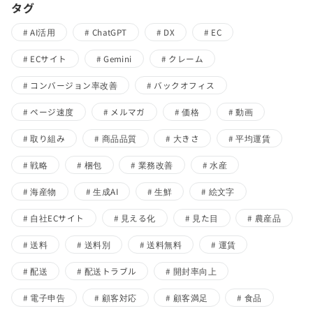
タグ
AI活用
ChatGPT
DX
EC
ECサイト
Gemini
クレーム
コンバージョン率改善
バックオフィス
ページ速度
メルマガ
価格
動画
取り組み
商品品質
大きさ
平均運賃
戦略
梱包
業務改善
水産
海産物
生成AI
生鮮
絵文字
自社ECサイト
見える化
見た目
農産品
送料
送料別
送料無料
運賃
配送
配送トラブル
開封率向上
電子申告
顧客対応
顧客満足
食品